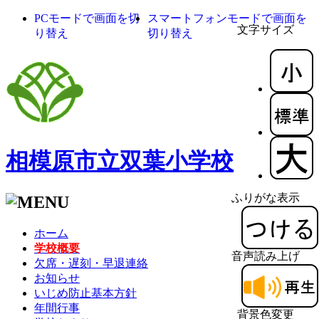
PCモードで画面を切
スマートフォンモードで画面を
文字サイズ
り替え
切り替え
相模原市立双葉小学校
ふりがな表示
ホーム
学校概要
音声読み上げ
欠席・遅刻・早退連絡
お知らせ
いじめ防止基本方針
年間行事
背景色変更