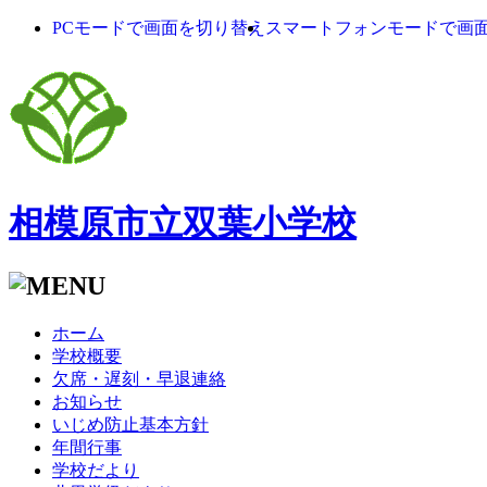
PCモードで画面を切り替え
スマートフォンモードで画
相模原市立双葉小学校
ホーム
学校概要
欠席・遅刻・早退連絡
お知らせ
いじめ防止基本方針
年間行事
学校だより