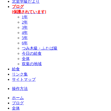
北里学級だより
ブログ
[保護されています]
1年
2年
3年
4年
5年
6年
つみ木級・ふたば級
今日の給食
全体
双葉の地域
給食
リンク集
サイトマップ
操作方法
ホーム
ブログ
全体