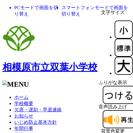
PCモードで画面を切
スマートフォンモードで画面を
文字サイズ
り替え
切り替え
相模原市立双葉小学校
ふりがな表示
ホーム
学校概要
音声読み上げ
欠席・遅刻・早退連絡
お知らせ
いじめ防止基本方針
年間行事
背景色変更