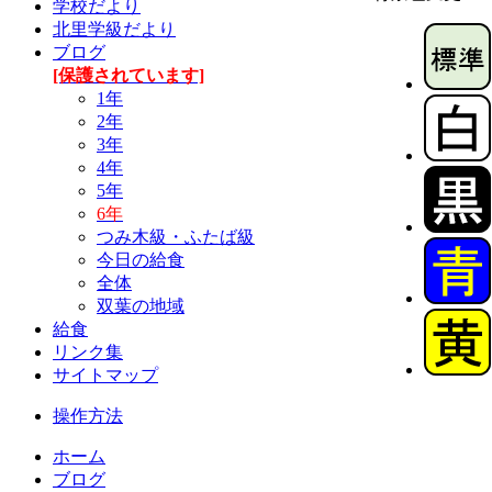
学校だより
北里学級だより
ブログ
[保護されています]
1年
2年
3年
4年
5年
6年
つみ木級・ふたば級
今日の給食
全体
双葉の地域
給食
リンク集
サイトマップ
操作方法
ホーム
ブログ